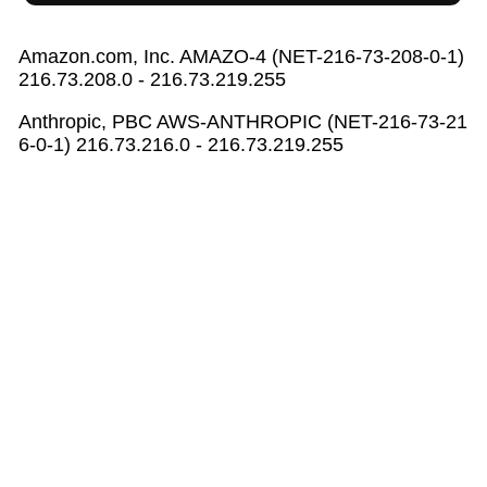
한국 이름 짓기
50음도 히라가나 로마자 발음 대조표
일본 구자체 > 신자체 변환
Amazon.com, Inc. AMAZO-4 (NET-216-73-208-0-1)
영어 어학원/유학원/블로그 정보
문자열/자료정리
216.73.208.0 - 216.73.219.255
일본 이름 발음/표기 검색
한글발음 > 히라가나/카타카나 변환
Anthropic, PBC AWS-ANTHROPIC (NET-216-73-21
일본 이름 짓기
6-0-1) 216.73.216.0 - 216.73.219.255
중국어 어학원/유학원/블로그 정보
영어 이름 짓기
전각문자 > 반각문자 변환
중국 번체자 > 간체자 변환
중국어 > 한글발음 변환
일본 이름 사전
병음간이표시 > 병음폰트식 변환
히라가나 > 카타카나 변환
영문 문장/단어 첫 글자 대문자 변환
카타카나 > 히라가나 변환
동영상 자막파일 싱크 조절기
문장에서 특정 단어 치환
영문 문장/단어 첫 글자 대문자 변환
HTML 태그 자동 삭제
중국어 > 한어병음 변환
반각문자 > 전각문자 변환
로마자발음 > 히라가나/카타카나 변환
50음도 카타카나(가타가나) 로마자 발음 대조표