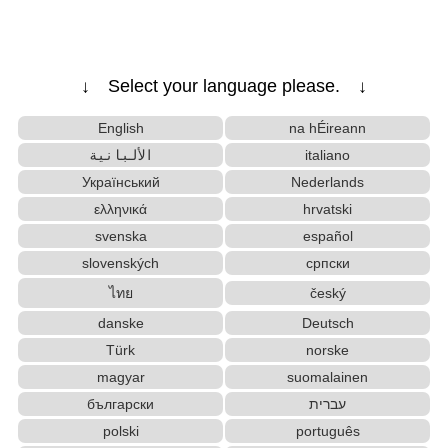
일본어 어학원/유학원/블로그 정보
한글 자음 모음 발음 대조표
영문 대/소문자 변환
↓ Select your language please. ↓
English
na hÉireann
الألبانية
italiano
Український
Nederlands
ελληνικά
hrvatski
svenska
español
slovenských
српски
ไทย
český
danske
Deutsch
Türk
norske
magyar
suomalainen
български
עברית
polski
português