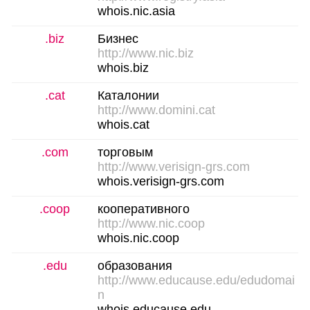
whois.nic.asia
.biz
Бизнес
http://www.nic.biz
whois.biz
.cat
Каталонии
http://www.domini.cat
whois.cat
.com
торговым
http://www.verisign-grs.com
whois.verisign-grs.com
.coop
кооперативного
http://www.nic.coop
whois.nic.coop
.edu
образования
http://www.educause.edu/edudomai
n
whois.educause.edu