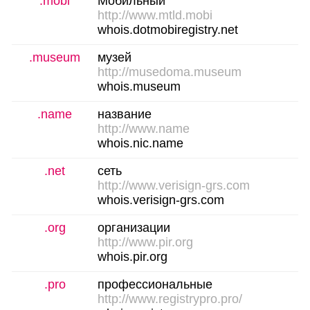
.mobi
Мобильный
http://www.mtld.mobi
whois.dotmobiregistry.net
.museum
музей
http://musedoma.museum
whois.museum
.name
название
http://www.name
whois.nic.name
.net
сеть
http://www.verisign-grs.com
whois.verisign-grs.com
.org
организации
http://www.pir.org
whois.pir.org
.pro
профессиональные
http://www.registrypro.pro/