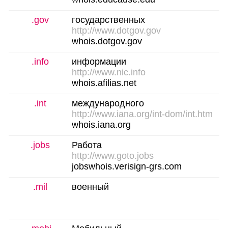
.gov
государственных
http://www.dotgov.gov
whois.dotgov.gov
.info
информации
http://www.nic.info
whois.afilias.net
.int
международного
http://www.iana.org/int-dom/int.htm
whois.iana.org
.jobs
Работа
http://www.goto.jobs
jobswhois.verisign-grs.com
.mil
военный