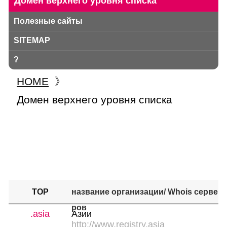
Домен верхнего уровня списка
Полезные сайты
SITEMAP
?
HOME
》
Домен верхнего уровня списка
TOP
название организации
/ Whois серве
ров
.asia
Азии
http://www.registry.asia