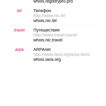
whois.registrypro.pro
.tel
Телефон
http://www.nic.tel
whois.nic.tel
.travel
Путешествия
http://www.travel.travel/
whois.nic.travel
.arpa
ARPAnet
http://www.iana.org/arpa-dom/
whois.iana.org