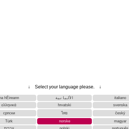
↓ Select your language please. ↓
na hÉireann
الألبانية
italiano
ελληνικά
hrvatski
svenska
српски
ไทย
český
Türk
norske
magyar
עברית
polski
português