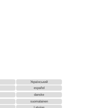
Український
español
danske
suomalainen
Latvijas