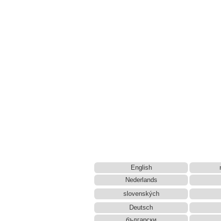
English
Nederlands
slovenských
Deutsch
български