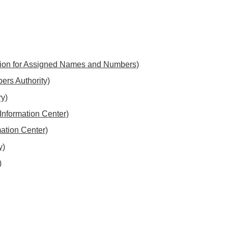
tion for Assigned Names and Numbers)
ers Authority)
ry)
Information Center)
ation Center)
y)
)