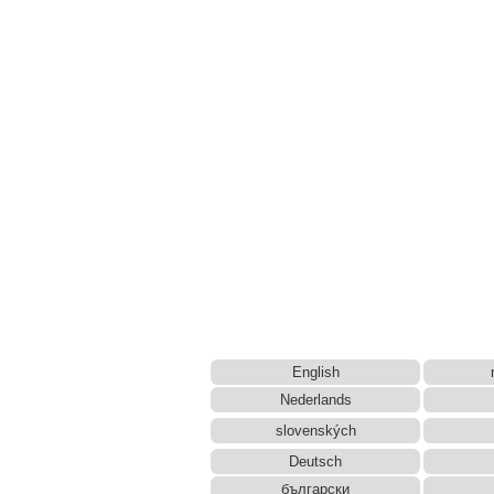
English
Nederlands
slovenských
Deutsch
български