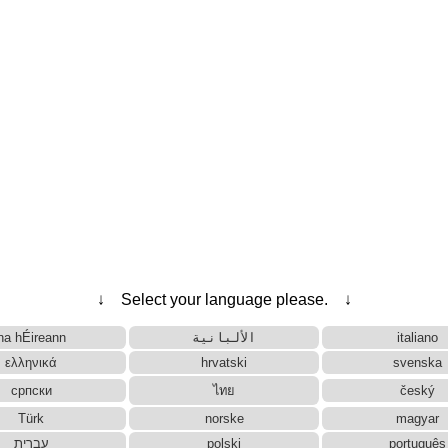
↓ Select your language please. ↓
na hÉireann
الألبانية
italiano
ελληνικά
hrvatski
svenska
српски
ไทย
český
Türk
norske
magyar
עברית
polski
português