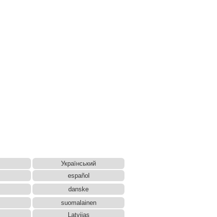
Український
español
danske
suomalainen
Latvijas