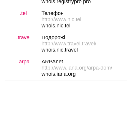
whois.registrypro.pro
.tel
Телефон
http://www.nic.tel
whois.nic.tel
.travel
Подорожі
http://www.travel.travel/
whois.nic.travel
.arpa
ARPAnet
http://www.iana.org/arpa-dom/
whois.iana.org