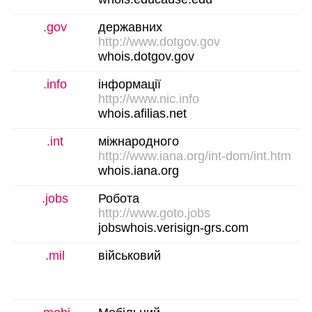
.gov
державних
http://www.dotgov.gov
whois.dotgov.gov
.info
інформації
http://www.nic.info
whois.afilias.net
.int
міжнародного
http://www.iana.org/int-dom/int.htm
whois.iana.org
.jobs
Робота
http://www.goto.jobs
jobswhois.verisign-grs.com
.mil
військовий