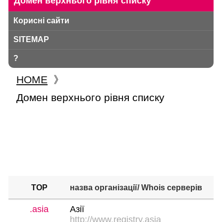
Домен верхнього рівня списку
Корисні сайти
SITEMAP
?
HOME
》
Домен верхнього рівня списку
TOP
назва організації
/ Whois серверів
.asia
Азії
http://www.registry.asia