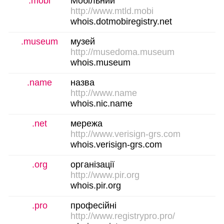
.mobi
Мобільний
http://www.mtld.mobi
whois.dotmobiregistry.net
.museum
музей
http://musedoma.museum
whois.museum
.name
назва
http://www.name
whois.nic.name
.net
мережа
http://www.verisign-grs.com
whois.verisign-grs.com
.org
організації
http://www.pir.org
whois.pir.org
.pro
професійні
http://www.registrypro.pro/