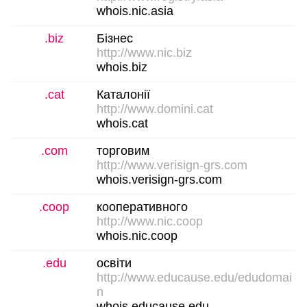
whois.nic.asia
.biz
Бізнес
http://www.nic.biz
whois.biz
.cat
Каталонії
http://www.domini.cat
whois.cat
.com
торговим
http://www.verisign-grs.com
whois.verisign-grs.com
.coop
кооперативного
http://www.nic.coop
whois.nic.coop
.edu
освіти
http://www.educause.edu/edudomai
n
whois.educause.edu