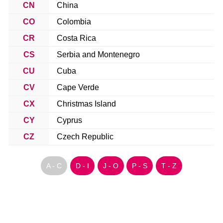
CN
China
CO
Colombia
CR
Costa Rica
CS
Serbia and Montenegro
CU
Cuba
CV
Cape Verde
CX
Christmas Island
CY
Cyprus
CZ
Czech Republic
A - C
D - I
J - O
P - S
T - Z