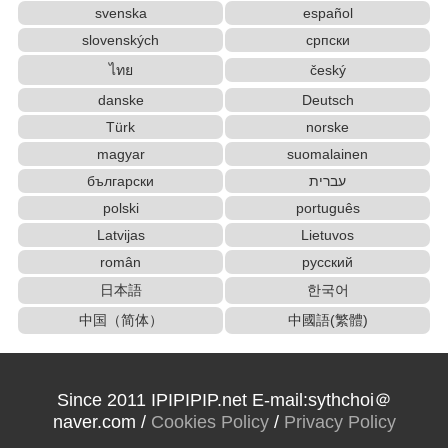
svenska
español
slovenských
српски
ไทย
český
danske
Deutsch
Türk
norske
magyar
suomalainen
български
עברית
polski
português
Latvijas
Lietuvos
român
русский
日本語
한국어
中国（简体）
中國語(繁體)
Since 2011 IPIPIPIP.net E-mail:sythchoi＠
naver.com /
Cookies Policy
/
Privacy Policy