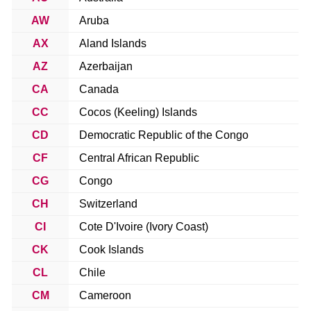
AW
Aruba
AX
Aland Islands
AZ
Azerbaijan
CA
Canada
CC
Cocos (Keeling) Islands
CD
Democratic Republic of the Congo
CF
Central African Republic
CG
Congo
CH
Switzerland
CI
Cote D'Ivoire (Ivory Coast)
CK
Cook Islands
CL
Chile
CM
Cameroon