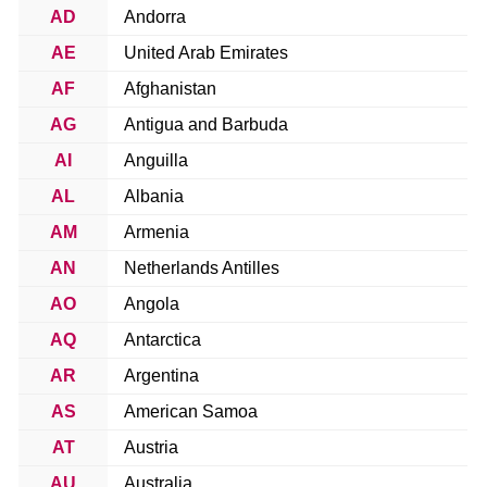
AD
Andorra
AE
United Arab Emirates
AF
Afghanistan
AG
Antigua and Barbuda
AI
Anguilla
AL
Albania
AM
Armenia
AN
Netherlands Antilles
AO
Angola
AQ
Antarctica
AR
Argentina
AS
American Samoa
AT
Austria
AU
Australia