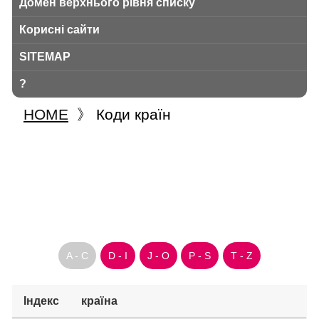
Домен верхнього рівня списку
Корисні сайти
SITEMAP
?
HOME
》
Коди країн
A - C
D - I
J - O
P - S
T - Z
Індекс
країна